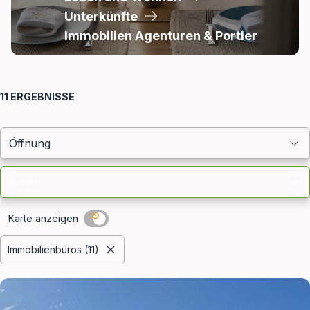
Unterkünfte
Immobilien Agenturen & Portier
Filter
11
ERGEBNISSE
Öffnung
Arten
Karte anzeigen
Ausgewählte Filter
Immobilienbüros (11)
Ergebnisliste