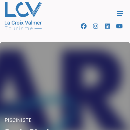
Ope
PISCINISTE