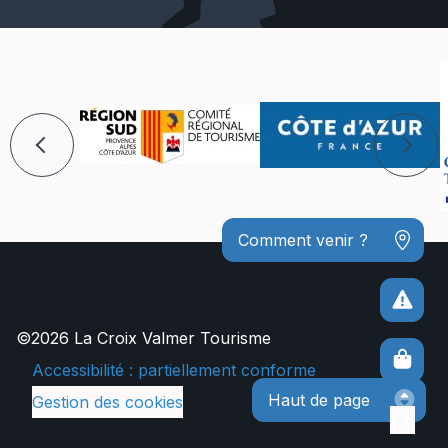
Comment venir ?
©2026 La Croix Valmer Tourisme
Accessibilité : partiellement conforme
Haut de page
Gestion des cookies
Rech