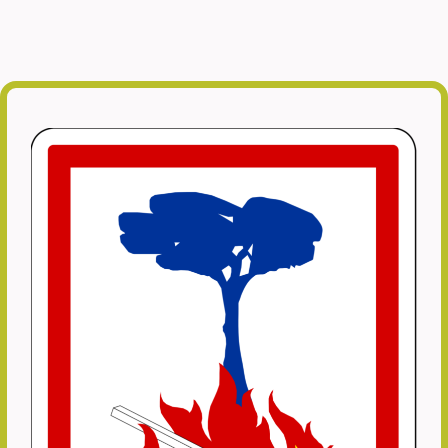
météo
plages
accès
massifs
forestiers
risques
incendies
balade
randonnée
incident
feu
baignade
interdite
alerte
pollution
maritime