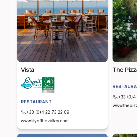
Vista
The Piz
RESTAUR
+33 (0)4
RESTAURANT
www.thepiz
+33 (0)4 22 73 22 09
www.lilyofthevalley.com