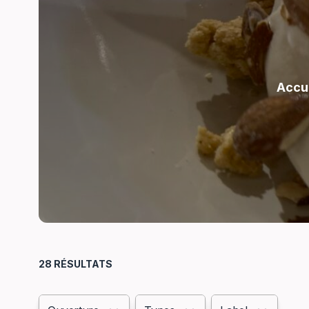
Accu
Filtres
28
RÉSULTATS