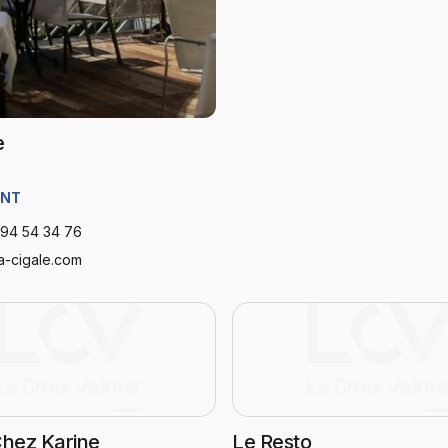
e
ANT
 94 54 34 76
a-cigale.com
Chez Karine
Le Resto