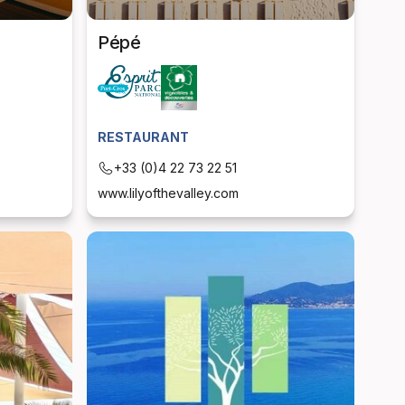
Pépé
RESTAURANT
+33 (0)4 22 73 22 51
www.lilyofthevalley.com