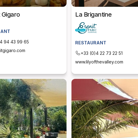
t Gigaro
La Brigantine
RANT
4 94 43 99 65
RESTAURANT
itgigaro.com
+33 (0)4 22 73 22 51
www.lilyofthevalley.com