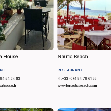
za House
Nautic Beach
ANT
RESTAURANT
 94 54 24 63
+33 (0)4 94 79 61 55
zahouse.fr
www.lenauticbeach.com