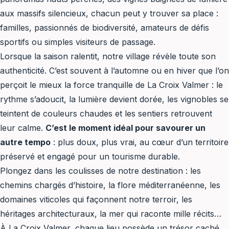
tourisme
aux massifs silencieux, chacun peut y trouver sa place :
Vacances
familles, passionnés de biodiversité, amateurs de défis
Destination
sportifs ou simples visiteurs de passage.
Protégée
Lorsque la saison ralentit, notre village révèle toute son
authenticité. C’est souvent à l’automne ou en hiver que l’on
perçoit le mieux la force tranquille de La Croix Valmer : le
rythme s’adoucit, la lumière devient dorée, les vignobles se
teintent de couleurs chaudes et les sentiers retrouvent
leur calme.
C’est le moment idéal pour savourer un
autre tempo
: plus doux, plus vrai, au cœur d’un territoire
préservé et engagé pour un tourisme durable.
Plongez dans les coulisses de notre destination : les
chemins chargés d’histoire, la flore méditerranéenne, les
domaines viticoles qui façonnent notre terroir, les
héritages architecturaux, la mer qui raconte mille récits…
À La Croix Valmer, chaque lieu possède un trésor caché,