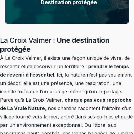
Destination protégée
La Croix Valmer :
Une destination
La
protégée
Croix
Valmer
À La Croix Valmer, il existe une façon unique de vivre, de
Var
ressentir et de découvrir un territoire :
prendre le temps
Visit
de revenir à l’essentiel
. Ici, la nature n’est pas seulement
Var
un décor, elle est une présence, une respiration, une
plages
identité forte que l’on protège autant qu’on la partage.
Le
Parce qu’à La Croix Valmer,
chaque pas vous rapproche
Var
de La Vraie Nature
, nos chemins racontent l’histoire d’un
La
village tourné vers la mer, ancré dans ses collines et guidé
Croix
par un environnement exceptionnel. Du littoral aux
Valmer
panoramas hauts perchés, des vignes baignées de lumière