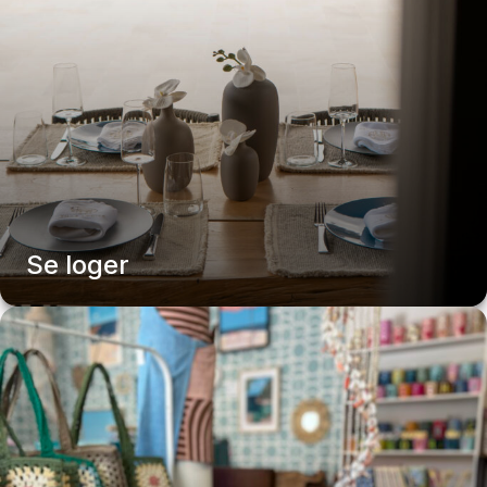
appartement
studio
villa
mas
vacances
séjour
réservation
logement
Se loger
artisans
Hébergements
commerces
services
vie
info
pratique
utile
alimentation