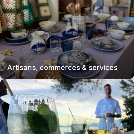
agence
médical
paramédical
supermarché
numéro
urgence
mode
accessoire
Artisans, commerces & services
mairie
Artisans, Commerces, Services
services
publics
taxi
pharmacie