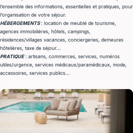
valmer
l’ensemble des informations, essentielles et pratiques, pour
saisonnière
l’organisation de votre séjour.
gite
HÉBERGEMENTS
: location de meublé de tourisme,
chambres
agences immobilières, hôtels, campings,
hote
résidences/villages vacances, conciergeries, demeures
conciergerie
hôtelières, taxe de séjour…
demeure
PRATIQUE
: artisans, commerces, services, numéros
hotelière
utiles/urgence, services médicaux/paramédicaux, mode,
dormir
accessoires, services publics…
taxe
de
séjour
classement
partenariat
numéro
enregistrement