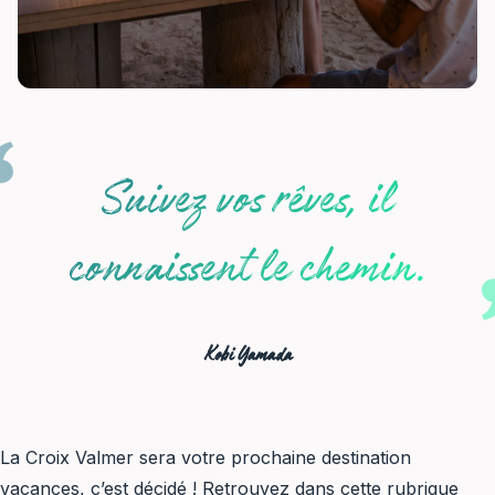
hébergement
location
Suivez vos rêves, il
meublé
agences
connaissent le chemin.
immobilières
hotel
camping
Kobi Yamada
résidence
village
vacances
la
La Croix Valmer sera votre prochaine destination
croix
vacances, c’est décidé ! Retrouvez dans cette rubrique