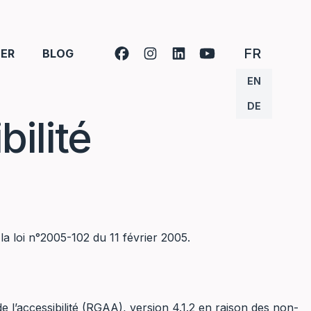
FRANÇA
FR
ER
BLOG
ANGLAIS
EN
ALLEMAN
DE
ilité
la loi n°2005-102 du 11 février 2005.
e l’accessibilité (RGAA), version 4.1.2 en raison des non-