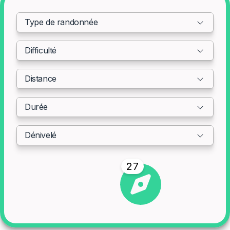
randonnée
Type de randonnée
promenade
pédestre
Difficulté
cyclable
vélo
Distance
vtt
cap
Durée
lardier
cap
Dénivelé
taillat
nature
27
environnement
résultat
que
faire
visiter
que