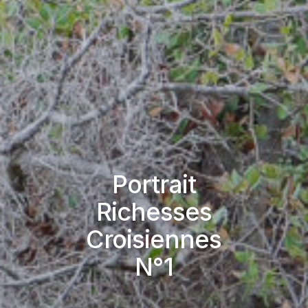
Portrait
Richesses
Croisiennes
N°1