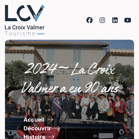
Aller au contenu
2024 ~ La Croix
Valmer a eu 90 ans
Accueil
Découvrir
Histoire