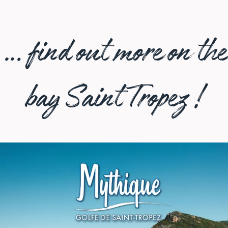
… find out more on the
bay Saint Tropez !