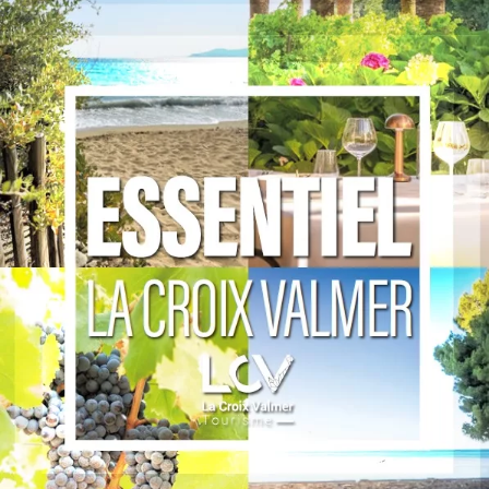
bateaux
ménage
marché
borne
recharge
mouillage
enfant
famille
sentier
marin
pichoun
liste
exhaustive
baby-
sitter
brocante