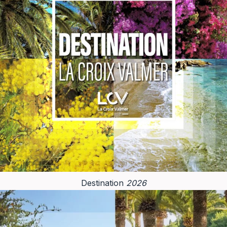
gratuite
estivale
gigaro
Cavalaire
la
croix
valmer
été
nocturne
plage
horaire
chiens
plage
Destination
2026
pistes
cyclables
naturiste