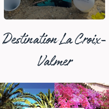
Destination La Croix-
guide
brochure
pratique
hébergement
Valmer
commerces
location
plan
camping-
cars
balade
randonnée
navette