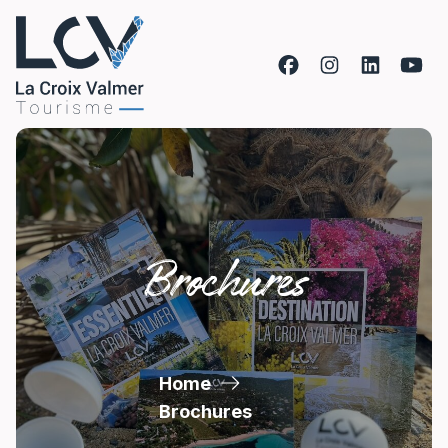
Skip to content
Brochures
Home
Brochures