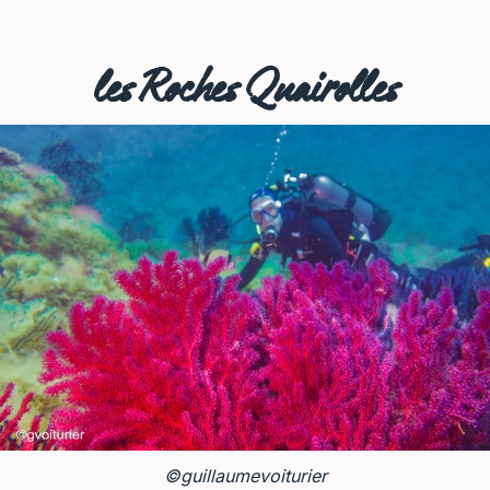
les Roches Quairolles
©guillaumevoiturier