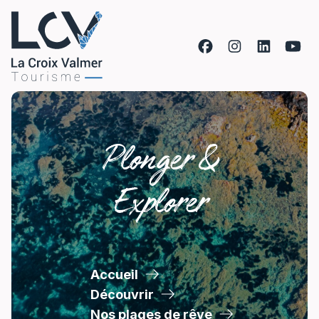
Aller au contenu
Plonger &
Explorer
Accueil
Découvrir
Nos plages de rêve