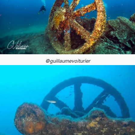
©guillaumevoiturier