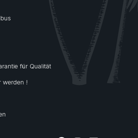
ebus
arantie für Qualität
r werden !
nen