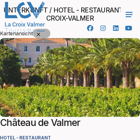
UNTERKUNFT / HOTEL - RESTAURANT / LA
CROIX-VALMER
Ope
Kartenansicht
Château de Valmer
HOTEL - RESTAURANT