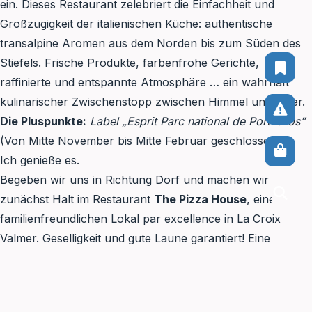
ein. Dieses Restaurant zelebriert die Einfachheit und
Großzügigkeit der italienischen Küche: authentische
transalpine Aromen aus dem Norden bis zum Süden des
Stiefels. Frische Produkte, farbenfrohe Gerichte,
raffinierte und entspannte Atmosphäre … ein wahrhaft
kulinarischer Zwischenstopp zwischen Himmel und Meer.
Die Pluspunkte:
Label „Esprit Parc national de Port-Cros”
(Von Mitte November bis Mitte Februar geschlossen)
Ich genieße es.
Begeben wir uns in Richtung Dorf und machen wir
zunächst Halt im Restaurant
The Pizza House
, einem
Suc
familienfreundlichen Lokal par excellence in La Croix
Valmer. Geselligkeit und gute Laune garantiert! Eine
Pizzeria, in der die Pizzen direkt aus dem Holzofen
kommen und auf der Speisekarte hausgemachte Gerichte
im Vordergrund stehen: Paella, Lasagne, Grillgerichte …