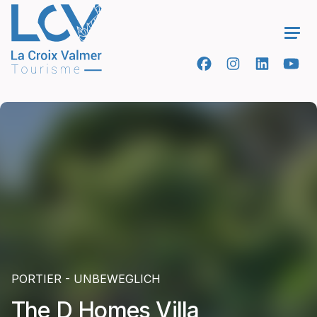
Ope
PORTIER - UNBEWEGLICH
The D Homes Villa