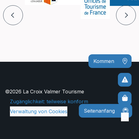
Kommen
©2026 La Croix Valmer Tourisme
Zugänglichkeit: teilweise konform
Seitenanfang
Verwaltung von Cookies
Suc