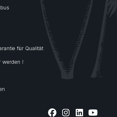
ebus
arantie für Qualität
r werden !
nen