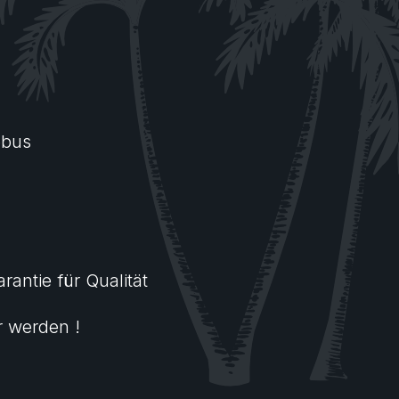
ebus
arantie für Qualität
r werden !